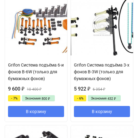
Grifon Cистема подъёма 6-и
Grifon Cистема подъёма 3-х
фонов B-6W (только для
фонов B-3W (только для
бумажных фонов)
бумажных фонов)
9 600
5 922
₽
10 400
₽
6 354
₽
₽
- 7%
Экономия
- 6%
Экономия
800
432
₽
₽
В корзину
В корзину