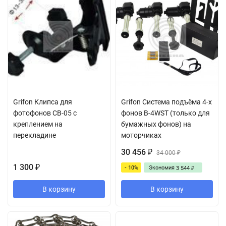
Grifon Клипса для
Grifon Cистема подъёма 4-х
фотофонов CB-05 с
фонов B-4WST (только для
креплением на
бумажных фонов) на
перекладине
моторчиках
30 456
₽
34 000
₽
1 300
- 10%
Экономия
₽
3 544
₽
В корзину
В корзину