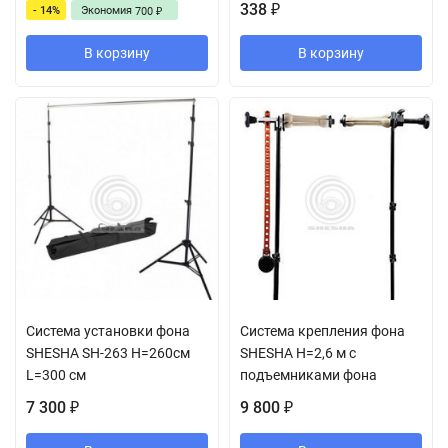
338
- 14%
Экономия
₽
700
₽
В корзину
В корзину
Cистема установки фона
Система крепления фона
SHESHA SH-263 H=260см
SHESHA H=2,6 м с
L=300 см
подъемниками фона
7 300
9 800
₽
₽