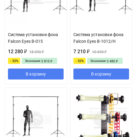
Система установки фона
Система установки фона
Falcon Eyes В-015
Falcon Eyes В-1012/H
12 280
7 210
₽
18 090
₽
10 690
₽
₽
- 32%
Экономия
- 32%
Экономия
5 810
3 480
₽
₽
В корзину
В корзину