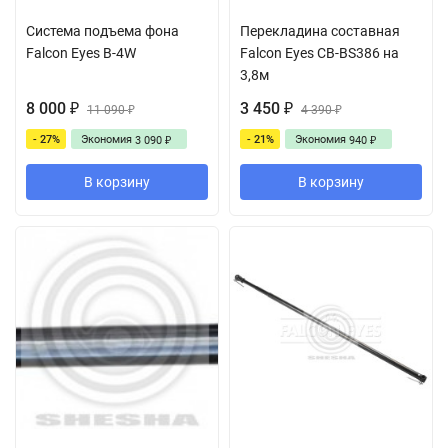
Система подъема фона
Перекладина составная
Falcon Eyes B-4W
Falcon Eyes CB-BS386 на
3,8м
8 000
3 450
₽
11 090
₽
4 390
₽
₽
- 27%
Экономия
- 21%
Экономия
3 090
940
₽
₽
В корзину
В корзину