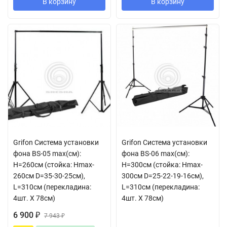
В корзину
В корзину
Grifon Cистема установки
Grifon Cистема установки
фона BS-05 max(cм):
фона BS-06 max(cм):
H=260см (стойка: Нmax-
H=300см (стойка: Нmax-
260см D=35-30-25cм),
300см D=25-22-19-16cм),
L=310см (перекладина:
L=310см (перекладина:
4шт. Х 78см)
4шт. Х 78см)
6 900
₽
7 943
₽