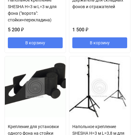
Напольное крепление
Держатель для складных
SHESHA H=3 м L=3 м для
фонов и отражателей
фона ("ворота":
стойки+перекладина)
5 200
1 500
₽
₽
В корзину
В корзину
Крепление для установки
Напольное крепление
одного фона на стойки
SHESHA H=3 м L=3,8 м для