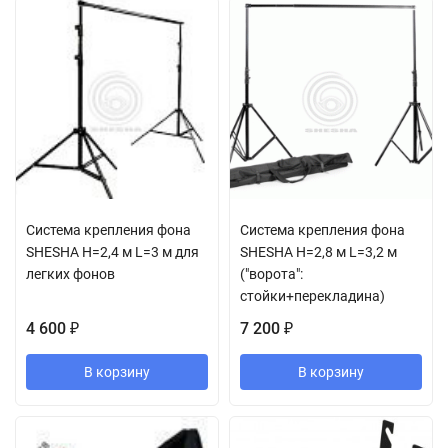
Система крепления фона
Система крепления фона
SHESHA H=2,4 м L=3 м для
SHESHA H=2,8 м L=3,2 м
легких фонов
("ворота":
стойки+перекладина)
4 600
7 200
₽
₽
В корзину
В корзину