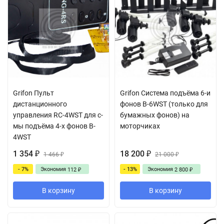
Grifon Пульт
Grifon Cистема подъёма 6-и
дистанционного
фонов B-6WST (только для
управления RC-4WST для с-
бумажных фонов) на
мы подъёма 4-х фонов B-
моторчиках
4WST
1 354
18 200
₽
1 466
₽
21 000
₽
₽
- 7%
Экономия
- 13%
Экономия
112
2 800
₽
₽
В корзину
В корзину