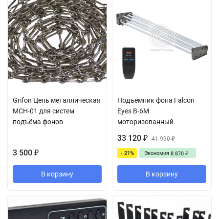
Grifon Цепь металлическая
Подъемник фона Falcon
MCH-01 для систем
Eyes B-6M
подъёма фонов
моторизованный
33 120
₽
41 990
₽
3 500
- 21%
Экономия
₽
8 870
₽
В корзину
В корзину