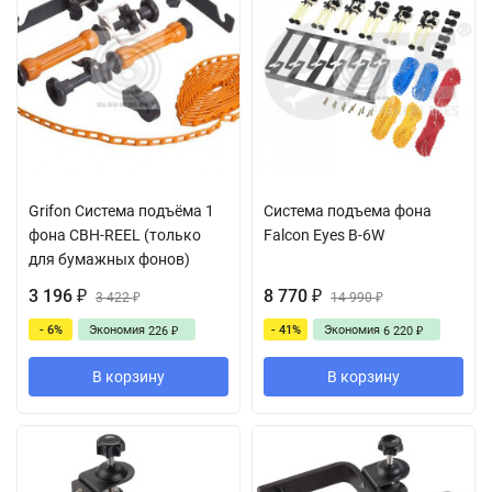
Grifon Cистема подъёма 1
Система подъема фона
фона CBH-REEL (только
Falcon Eyes B-6W
для бумажных фонов)
3 196
8 770
₽
3 422
₽
14 990
₽
₽
- 6%
Экономия
- 41%
Экономия
226
6 220
₽
₽
В корзину
В корзину