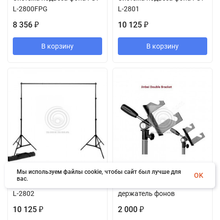
L-2800FPG
L-2801
8 356
10 125
₽
₽
В корзину
В корзину
Мы используем файлы cookie, чтобы сайт был лучше для
OK
вас.
Система подвеса фона FST
Jinbei Double Bracket
L-2802
держатель фонов
10 125
2 000
₽
₽