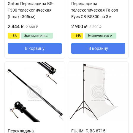
Grifon Перекладина BS-
Перекладина
T300 телескопическая
телескопическая Falcon
(Lmax=305см)
Eyes CB-BS300 на 3м
2 444
2 900
₽
2 660
₽
3 390
₽
₽
- 8%
Экономия
- 14%
Экономия
216
490
₽
₽
В корзину
В корзину
Перекладина
FUJIMI FJBS-8715