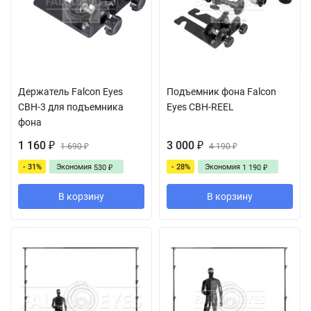
Держатель Falcon Eyes
Подъемник фона Falcon
CBH-3 для подъемника
Eyes CBH-REEL
фона
1 160
3 000
₽
1 690
₽
4 190
₽
₽
- 31%
Экономия
- 28%
Экономия
530
1 190
₽
₽
В корзину
В корзину