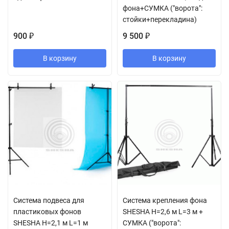
фона+СУМКА ("ворота":
стойки+перекладина)
900
9 500
₽
₽
В корзину
В корзину
Система подвеса для
Система крепления фона
пластиковых фонов
SHESHA H=2,6 м L=3 м +
SHESHA H=2,1 м L=1 м
СУМКА ("ворота":