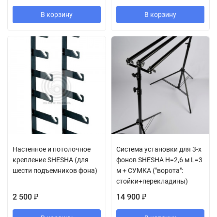
В корзину
В корзину
Настенное и потолочное
Система установки для 3-х
крепление SHESHA (для
фонов SHESHA H=2,6 м L=3
шести подъемников фона)
м + СУМКА ("ворота":
стойки+перекладины)
2 500
14 900
₽
₽