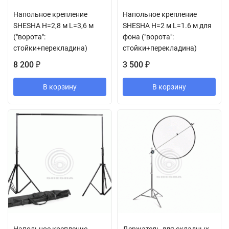
Напольное крепление
Напольное крепление
SHESHA H=2,8 м L=3,6 м
SHESHA H=2 м L=1.6 м для
("ворота":
фона ("ворота":
стойки+перекладина)
стойки+перекладина)
8 200
3 500
₽
₽
В корзину
В корзину