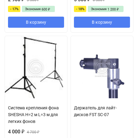
3 500
6 500
₽
₽
- 17%
Экономия
- 18%
Экономия
600
1 200
₽
₽
В корзину
В корзину
Система крепления фона
Держатель для лайт-
SHESHA H=2 м L=3 м для
дисков FST SC-07
легких фонов
4 000
₽
4 700
₽