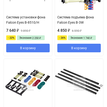
Система установки фона
Система подъема фона
Falcon Eyes В-8510/H
Falcon Eyes B-3W
7 640
4 850
₽
9 890
₽
6 590
₽
₽
- 22%
Экономия
- 26%
Экономия
2 250
1 740
₽
₽
В корзину
В корзину