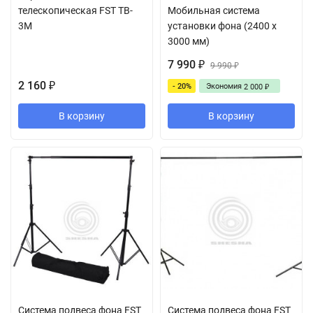
телескопическая FST TB-
Мобильная система
3M
установки фона (2400 х
3000 мм)
7 990
₽
9 990
₽
2 160
- 20%
Экономия
₽
2 000
₽
В корзину
В корзину
Система подвеса фона FST
Система подвеса фона FST