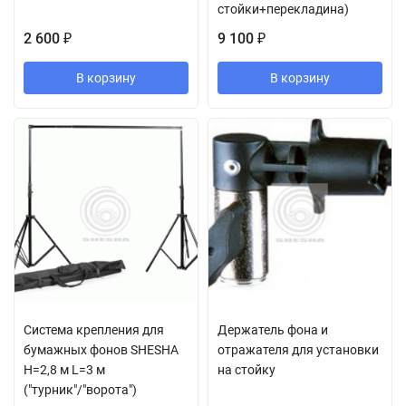
стойки+перекладина)
2 600
9 100
₽
₽
В корзину
В корзину
Система крепления для
Держатель фона и
бумажных фонов SHESHA
отражателя для установки
H=2,8 м L=3 м
на стойку
("турник"/"ворота")