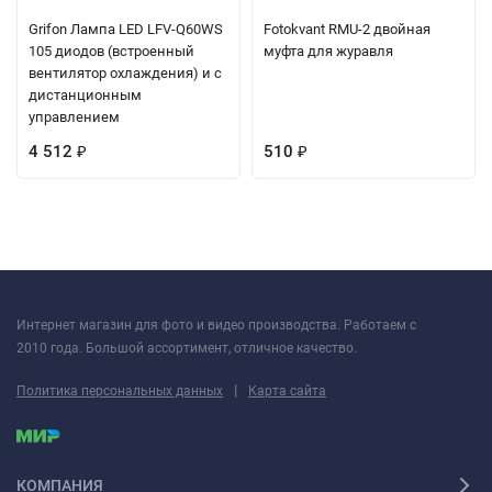
Grifon Лампа LED LFV-Q60WS
Fotokvant RMU-2 двойная
105 диодов (встроенный
муфта для журавля
вентилятор охлаждения) и с
дистанционным
управлением
4 512
510
₽
₽
Интернет магазин для фото и видео производства. Работаем с
2010 года. Большой ассортимент, отличное качество.
|
Политика персональных данных
Карта сайта
КОМПАНИЯ