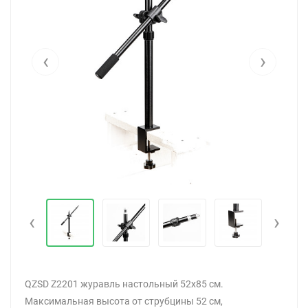
‹
›
‹
›
QZSD Z2201 журавль настольный 52х85 см.
Максимальная высота от струбцины 52 см,