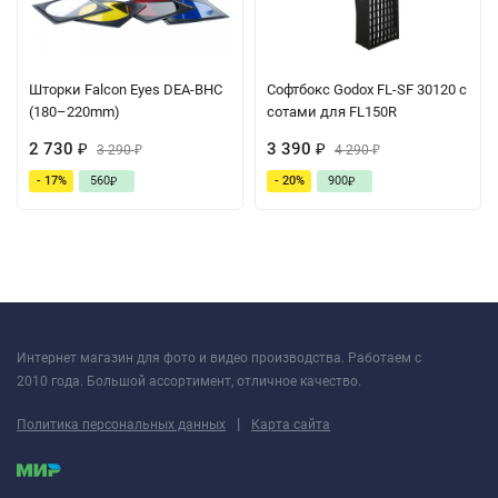
Шторки Falcon Eyes DEA-BHC
Софтбокс Godox FL-SF 30120 с
(180–220mm)
сотами для FL150R
2 730
3 390
₽
3 290
₽
4 290
₽
₽
- 17%
560
- 20%
900
₽
₽
Интернет магазин для фото и видео производства. Работаем с
2010 года. Большой ассортимент, отличное качество.
|
Политика персональных данных
Карта сайта