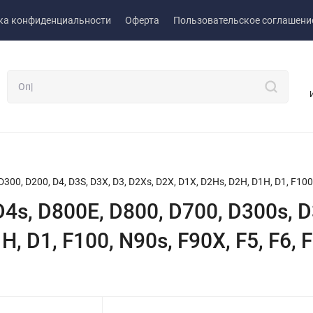
ка конфиденциальности
Оферта
Пользовательское соглашени
00, D200, D4, D3S, D3X, D3, D2Xs, D2X, D1X, D2Hs, D2H, D1H, D1, F100,
s, D800E, D800, D700, D300s, D3
, D1, F100, N90s, F90X, F5, F6, 