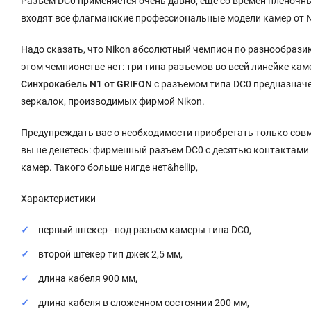
Разъем DC0 применяется очень давно, еще со времен пленочны
входят все флагманские профессиональные модели камер от Nik
Надо сказать, что Nikon абсолютный чемпион по разнообрази
этом чемпионстве нет: три типа разъемов во всей линейке ка
Синхрокабель
N1 от
GRIFON
с разъемом типа DC0 предназначе
зеркалок, производимых фирмой Nikon.
Предупреждать вас о необходимости приобретать только совм
вы не денетесь: фирменный разъем DC0 с десятью контактами 
камер. Такого больше нигде нет&hellip,
Характеристики
первый штекер - под разъем камеры типа DC0,
второй штекер тип джек 2,5 мм,
длина кабеля 900 мм,
длина кабеля в сложенном состоянии 200 мм,