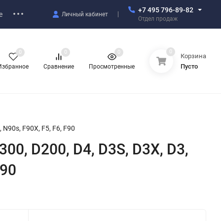
+7 495 796-89-82
е
Личный кабинет
Отдел продаж
0
0
0
0
Корзина
Пусто
Избранное
Сравнение
Просмотренные
 N90s, F90X, F5, F6, F90
00, D200, D4, D3S, D3X, D3,
F90