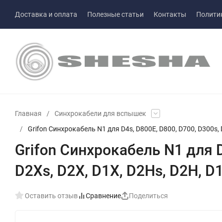
Доставка и оплата
Полезные статьи
Контакты
Полити
Главная
/
Синхрокабели для вспышек
/
Grifon Синхрокабель N1 для D4s, D800E, D800, D700, D300s, D3
Grifon Синхрокабель N1 для D4
D2Xs, D2X, D1X, D2Hs, D2H, D1H
Оставить отзыв
Сравнение
Поделиться