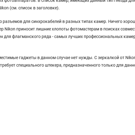
х фотоаппаратов. В список камер, имеющих данный тип гнезда для
on (см. список в заголовке).
ю разъемов для синхрокабелей в разных типах камер. Ничего хорош
мер Nikon приносит лишние хлопоты фотомастерам в поисках совме
н для флагманского ряда - самых лучших профессиональных камер
естимые гаджеты в данном случае нет нужды. С зеркалкой от Niko
требует специального штекера, предназначенного только для данн