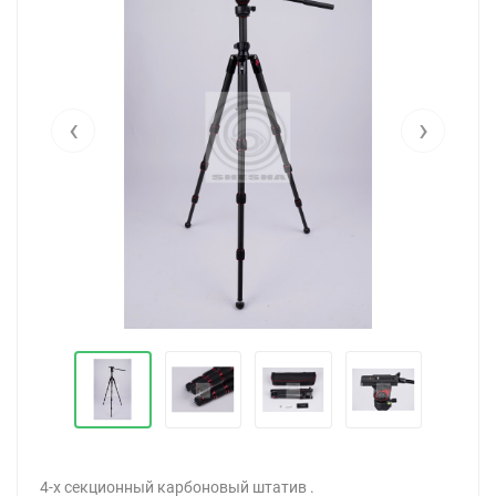
‹
›
4-х секционный карбоновый штатив .