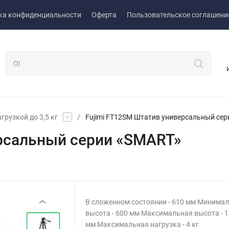
ка конфиденциальности
Оферта
Пользовательское соглашени
грузкой до 3,5 кг
/
Fujimi FT12SM Штатив универсальный се
ерсальный серии «SMART»
В сложенном состоянии - 610 мм Минима
‹
высота - 600 мм Максимальная высота - 
мм Максимальная нагрузка - 4 кг