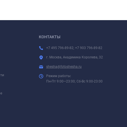
КОНТАКТЫ
+7 495 796-89-82; +7 903 796-89-82
г. Москва, Академика Королева, 32
shesha@fotoshesha.ru
сти
Режим работы:
Пн-Пт 9:00—23:00; Сб-Вс 9:00-23:00
ие