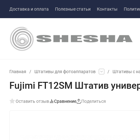
Доставка и оплата
Полезные статьи
Контакты
Полити
Главная
/
Штативы для фотоаппаратов
/
Штативы с на
Fujimi FT12SM Штатив унив
Оставить отзыв
Сравнение
Поделиться