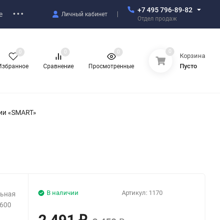
+7 495 796-89-82
е
Личный кабинет
Отдел продаж
0
0
0
0
Корзина
Пусто
Избранное
Сравнение
Просмотренные
рии «SMART»
В наличии
Артикул:
1170
льная
1600