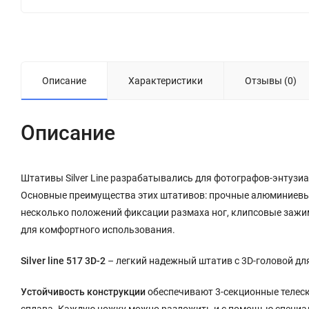
Описание
Характеристики
Отзывы (0)
Описание
Штативы Silver Line разрабатывались для фотографов-энтузи
Основные преимущества этих штативов: прочные алюминиевые
несколько положений фиксации размаха ног, клипсовые зажи
для комфортного использования.
Silver line 517 3D-2
– легкий надежный штатив с 3D-головой дл
Устойчивость конструкции
обеспечивают 3-секционные телес
сплава. Каждую ножку можно разложить и с помощью специал