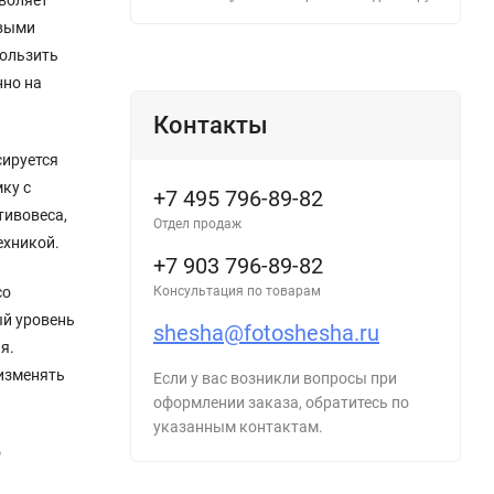
овыми
кользить
нно на
Контакты
сируется
ку с
+7 495 796-89-82
тивовеса,
Отдел продаж
ехникой.
+7 903 796-89-82
со
Консультация по товарам
ый уровень
shesha@fotoshesha.ru
я.
изменять
Если у вас возникли вопросы при
оформлении заказа, обратитесь по
указанным контактам.
о