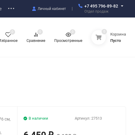
+7 495 796-89-82
е
Личный кабинет
Отдел продаж
0
0
0
0
Корзина
Пусто
Избранное
Сравнение
Просмотренные
В наличии
Артикул:
27513
6 см,
,