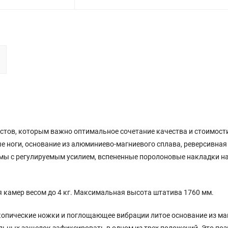
астов, которым важно оптимальное сочетание качества и стоимост
 ноги, основание из алюминиево-магниевого сплава, реверсивная
мы с регулируемым усилием, вспененные поролоновые накладки н
я камер весом до 4 кг. Максимальная высота штатива 1760 мм.
копические ножки и поглощающее вибрации литое основание из ма
ьных защелок зафиксировать в одном из трех положений. Это поз