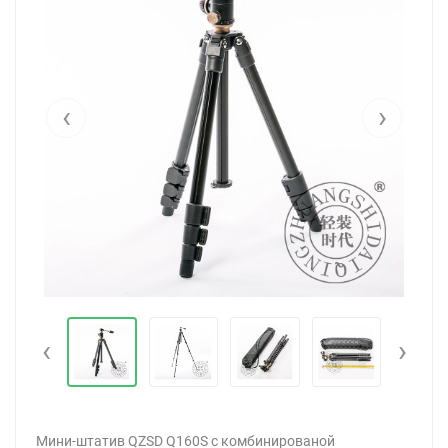
‹
›
‹
›
Мини-штатив QZSD Q160S с комбинированой