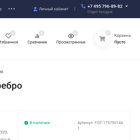
+7 495 796-89-82
е
Личный кабинет
Отдел продаж
0
0
0
0
Корзина
Пусто
Избранное
Сравнение
Просмотренные
ро
ребро
В наличии
Артикул:
FGF-175790144
1
уру,
нку в