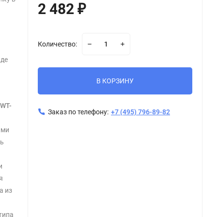
2 482
₽
Количество:
иде
В КОРЗИНУ
У
WT-
Заказ по телефону:
+7 (495) 796-89-82
ими
ть
и
я
а из
типа