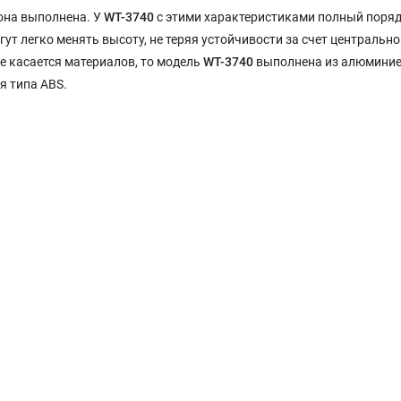
 она выполнена. У
WT-3740
с этими характеристиками полный поряд
т легко менять высоту, не теряя устойчивости за счет центрально
же касается материалов, то модель
WT-3740
выполнена из алюмини
я типа ABS.