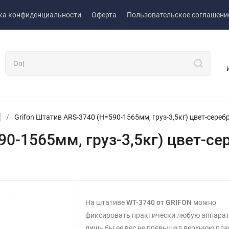
ка конфиденциальности
Оферта
Пользовательское соглашени
/
Grifon Штатив ARS-3740 (H=590-1565мм, груз-3,5кг) цвет-сереб
90-1565мм, груз-3,5кг) цвет-се
На штативе
WT-3740 от
GRIFON
можно
фиксировать практически любую аппарат
лишь бы ее вес не превышал верхнюю пла