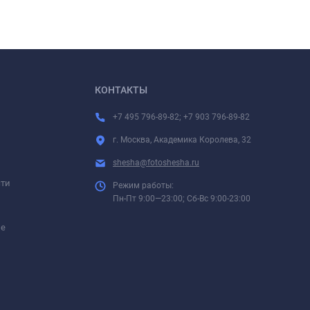
КОНТАКТЫ
+7 495 796-89-82; +7 903 796-89-82
г. Москва, Академика Королева, 32
shesha@fotoshesha.ru
сти
Режим работы:
Пн-Пт 9:00—23:00; Сб-Вс 9:00-23:00
ие