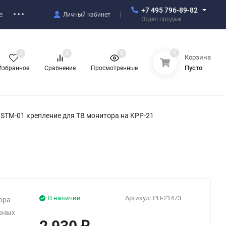
+7 495 796-89-82
е
Личный кабинет
Отдел продаж
0
0
0
0
Корзина
Пусто
Избранное
Сравнение
Просмотренные
 STM-01 крепление для ТВ монитора на KPP-21
В наличии
Артикул:
PH-21473
ора
ерных