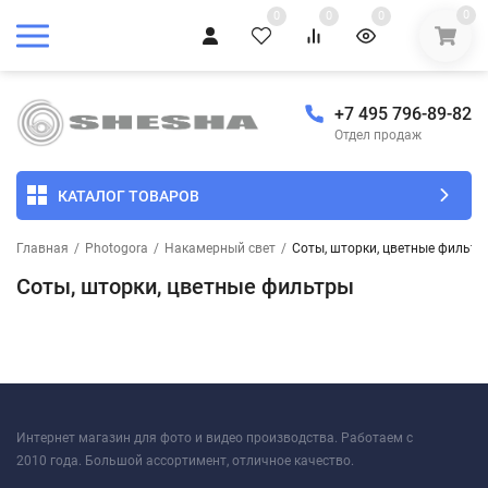
0
0
0
0
+7 495 796-89-82
Отдел продаж
КАТАЛОГ ТОВАРОВ
Главная
/
Photogora
/
Накамерный свет
/
Соты, шторки, цветные фильтр
Соты, шторки, цветные фильтры
Интернет магазин для фото и видео производства. Работаем с
2010 года. Большой ассортимент, отличное качество.