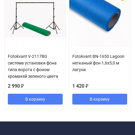
Fotokvant V-2117BG
Fotokvant BN-1650 Lagoon
система установки фона
нетканый фон 1,6х5,0 м
типа ворота с фоном
лагуна
хромакей зеленого цвета
2 990
1 420
₽
₽
В корзину
В корзину