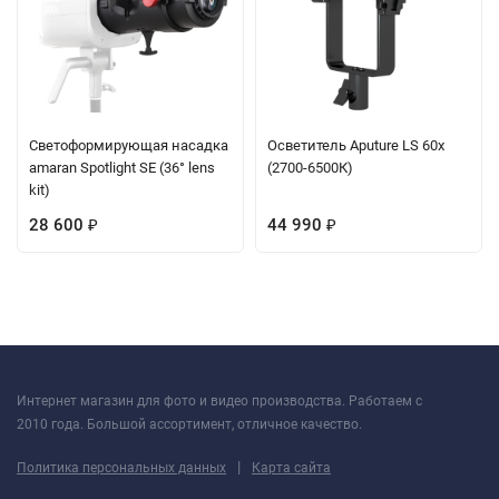
Светоформирующая насадка
Осветитель Aputure LS 60x
amaran Spotlight SE (36° lens
(2700-6500К)
kit)
28 600
44 990
₽
₽
Интернет магазин для фото и видео производства. Работаем с
2010 года. Большой ассортимент, отличное качество.
|
Политика персональных данных
Карта сайта