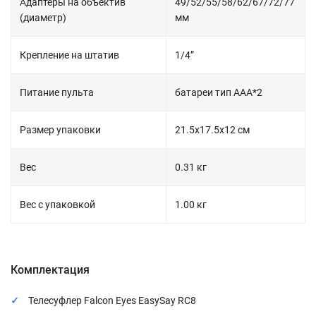
Адаптеры на объектив
49/52/55/58/62/67/72/77
(диаметр)
мм
Крепление на штатив
1/4”
Питание пульта
батареи тип ААА*2
Размер упаковки
21.5х17.5х12 см
Вес
0.31 кг
Вес с упаковкой
1.00 кг
Комплектация
Телесуфлер Falcon Eyes EasySay RC8