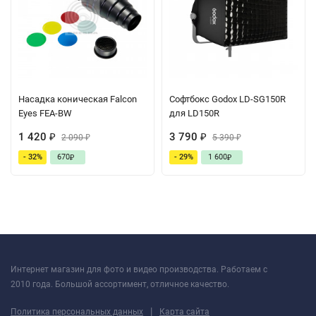
Насадка коническая Falcon
Софтбокс Godox LD-SG150R
Eyes FEA-BW
для LD150R
1 420
3 790
₽
2 090
₽
5 390
₽
₽
- 32%
670
- 29%
1 600
₽
₽
Интернет магазин для фото и видео производства. Работаем с
2010 года. Большой ассортимент, отличное качество.
|
Политика персональных данных
Карта сайта