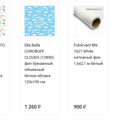
OTO
Ella Bella
Fotokvant BN-
COROBUFF
1621 White
CLOUDS (12850)
нетканый фон
фон бумажный
1,6х2,1 м белый
объемный
ые
белые облака
120х190 см
1 260
900
₽
₽