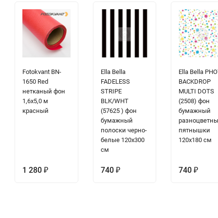
Fotokvant BN-
Ella Bella
Ella Bella PH
1650 Red
FADELESS
BACKDROP
нетканый фон
STRIPE
MULTI DOTS
1,6х5,0 м
BLK/WHT
(2508) фон
красный
(57625 ) фон
бумажный
бумажный
разноцветн
полоски черно-
пятнышки
белые 120х300
120х180 см
см
1 280
740
740
₽
₽
₽