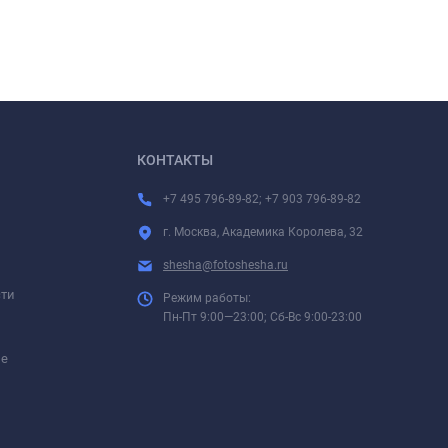
КОНТАКТЫ
+7 495 796-89-82; +7 903 796-89-82
г. Москва, Академика Королева, 32
shesha@fotoshesha.ru
сти
Режим работы:
Пн-Пт 9:00—23:00; Сб-Вс 9:00-23:00
ие