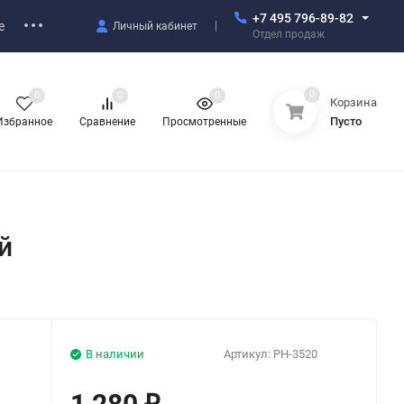
+7 495 796-89-82
е
Личный кабинет
Отдел продаж
0
0
0
0
Корзина
Пусто
Избранное
Сравнение
Просмотренные
й
В наличии
Артикул:
PH-3520