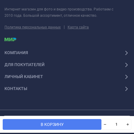
Интернет магазин для фото и видео производства. Работаем с
2010 года. Большой ассортимент, отличное качество.
|
Политика персональных данных
Карта сайта
КОМПАНИЯ
ДЛЯ ПОКУПАТЕЛЕЙ
ЛИЧНЫЙ КАБИНЕТ
КОНТАКТЫ
© 2026 Fotoshesha. Все права защищены
Мы используем файлы cookie, чтобы сайт был лучше для
OK
В КОРЗИНУ
вас.