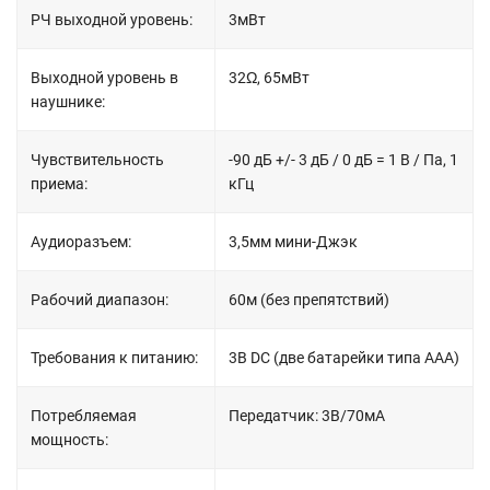
РЧ выходной уровень:
3мВт
Выходной уровень в
32Ω, 65мВт
наушнике:
Чувствительность
-90 дБ +/- 3 дБ / 0 дБ = 1 В / Па, 1
приема:
кГц
Аудиоразъем:
3,5мм мини-Джэк
Рабочий диапазон:
60м (без препятствий)
Требования к питанию:
3В DC (две батарейки типа ААА)
Потребляемая
Передатчик: 3В/70мА
мощность: