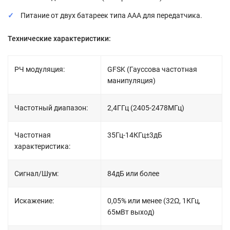
Питание от двух батареек типа ААА для передатчика.
Технические характеристики:
РЧ модуляция:
GFSK (Гауссова частотная
манипуляция)
Частотный диапазон:
2,4ГГц (2405-2478МГц)
Частотная
35Гц-14КГц±3дБ
характеристика:
Сигнал/Шум:
84дБ или более
Искажение:
0,05% или менее (32Ω, 1КГц,
65мВт выход)