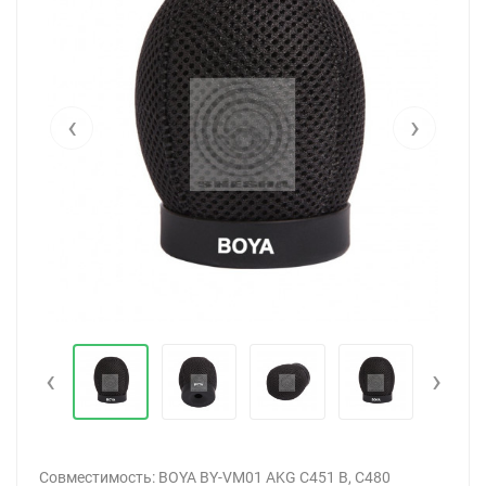
‹
›
‹
›
Совместимость: BOYA BY-VM01 AKG C451 B, C480