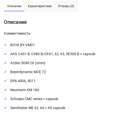
Описание
Характеристики
Отзывы (0)
Описание
Совместимость:
BOYA BY-VM01
AKG C451 B, C480 B/CK61, 62, 63, SE300 B + capsule
Azden SGM-2X (omni)
Beyerdynamic MCE 72
DPA 4006, 4011
Neumann KM 184
Schoeps CMC series + capsule
Sennheiser ME 62, 64 + K6 capsule