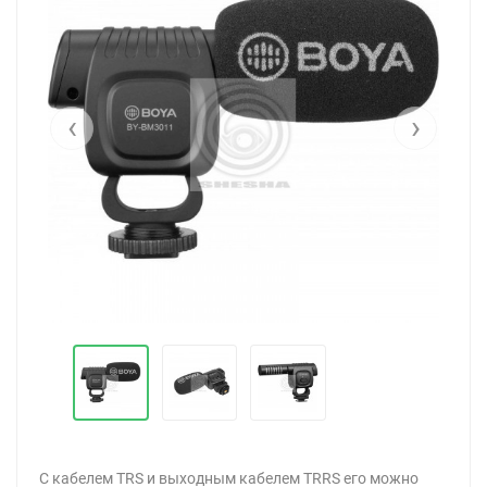
‹
›
С кабелем TRS и выходным кабелем TRRS его можно