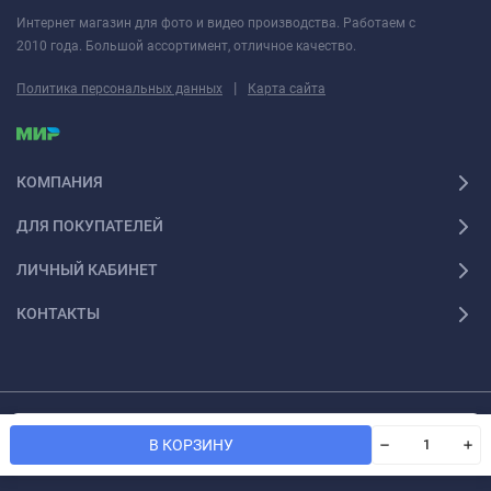
Интернет магазин для фото и видео производства. Работаем с
2010 года. Большой ассортимент, отличное качество.
|
Политика персональных данных
Карта сайта
КОМПАНИЯ
ДЛЯ ПОКУПАТЕЛЕЙ
ЛИЧНЫЙ КАБИНЕТ
КОНТАКТЫ
© 2026 Fotoshesha. Все права защищены
Мы используем файлы cookie, чтобы сайт был лучше для
OK
В КОРЗИНУ
вас.