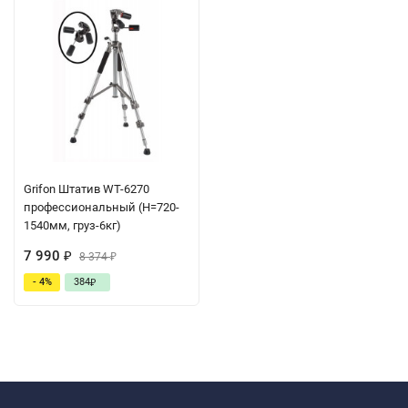
Grifon Штатив WT-6270
профессиональный (H=720-
1540мм, груз-6кг)
7 990
₽
8 374
₽
- 4%
384
₽