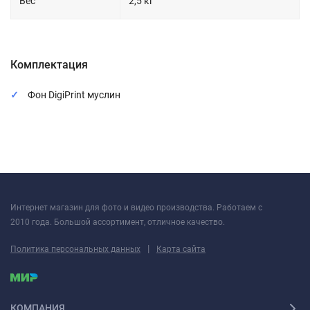
Вес
2,5 кг
Комплектация
Фон DigiPrint муслин
Интернет магазин для фото и видео производства. Работаем с
2010 года. Большой ассортимент, отличное качество.
|
Политика персональных данных
Карта сайта
КОМПАНИЯ