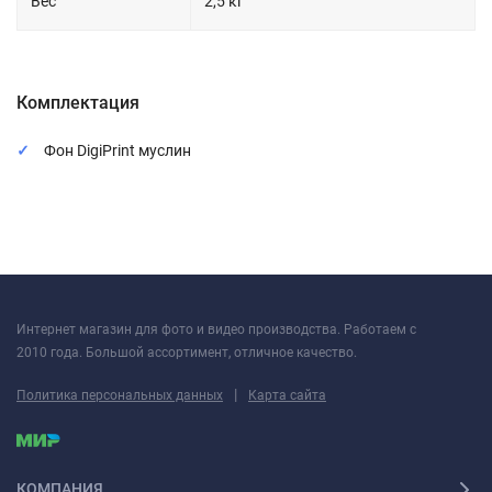
Вес
2,5 кг
Комплектация
Фон DigiPrint муслин
Интернет магазин для фото и видео производства. Работаем с
2010 года. Большой ассортимент, отличное качество.
|
Политика персональных данных
Карта сайта
КОМПАНИЯ