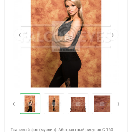
‹
›
‹
›
Тканевый фон (муслин). Абстрактный рисунок C-160