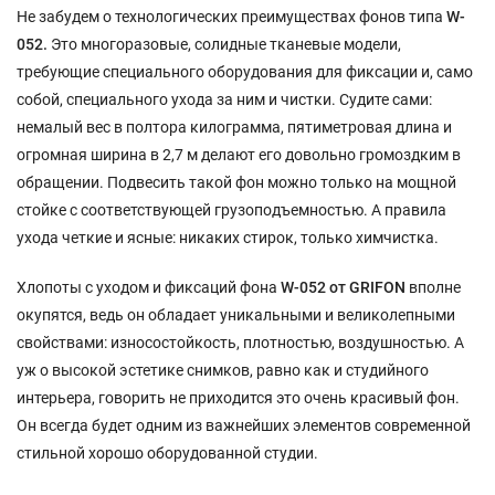
Не забудем о технологических преимуществах фонов типа
W-
052.
Это многоразовые, солидные тканевые модели,
требующие специального оборудования для фиксации и, само
собой, специального ухода за ним и чистки. Судите сами:
немалый вес в полтора килограмма, пятиметровая длина и
огромная ширина в 2,7 м делают его довольно громоздким в
обращении. Подвесить такой фон можно только на мощной
стойке с соответствующей грузоподъемностью. А правила
ухода четкие и ясные: никаких стирок, только химчистка.
Хлопоты с уходом и фиксаций фона
W-052 от
GRIFON
вполне
окупятся, ведь он обладает уникальными и великолепными
свойствами: износостойкость, плотностью, воздушностью. А
уж о высокой эстетике снимков, равно как и студийного
интерьера, говорить не приходится это очень красивый фон.
Он всегда будет одним из важнейших элементов современной
стильной хорошо оборудованной студии.