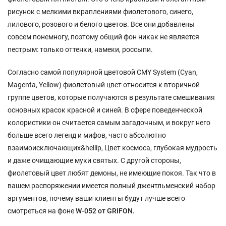
рисунок с мелкими вкраплениями фиолетового, синего,
лилового, розового и белого цветов. Все они добавлены
совсем понемногу, поэтому общий фон никак не является
пестрым: только оттенки, намеки, россыпи.
Согласно самой популярной цветовой CMY System (Cyan,
Magenta, Yellow) фиолетовый цвет относится к вторичной
группе цветов, которые получаются в результате смешивания
основных красок красной и синей. В сфере поведенческой
колористики он считается самым загадочным, и вокруг него
больше всего легенд и мифов, часто абсолютно
взаимоисключающих&hellip, Цвет космоса, глубокая мудрость
и даже очищающие муки святых. С другой стороны,
фиолетовый цвет любят демоны, не имеющие покоя. Так что в
вашем распоряжении имеется полный джентльменский набор
аргументов, почему ваши клиенты будут лучше всего
смотреться на фоне
W-052 от
GRIFON.