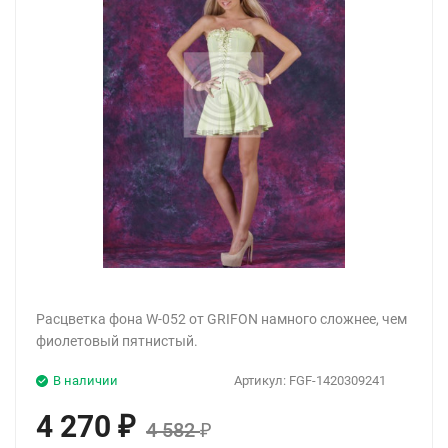
Расцветка фона W-052 от GRIFON намного сложнее, чем
фиолетовый пятнистый.
В наличии
Артикул:
FGF-1420309241
4 270
₽
4 582
₽