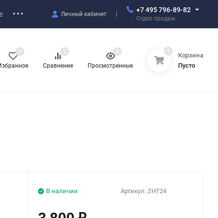
+7 495 796-89-82
е
Личный кабинет
Отдел продаж
0
0
0
0
Корзина
Пусто
Избранное
Сравнение
Просмотренные
В наличии
Артикул:
ZHT24