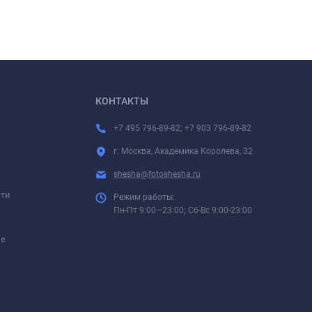
КОНТАКТЫ
+7 495 796-89-82; +7 903 796-89-82
г. Москва, Академика Королева, 32
shesha@fotoshesha.ru
сти
Режим работы:
Пн-Пт 9:00—23:00; Сб-Вс 9:00-23:00
ие