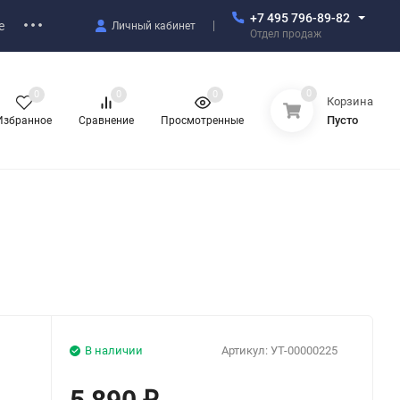
+7 495 796-89-82
е
Личный кабинет
Отдел продаж
0
0
0
0
Корзина
Пусто
Избранное
Сравнение
Просмотренные
В наличии
Артикул:
УТ-00000225