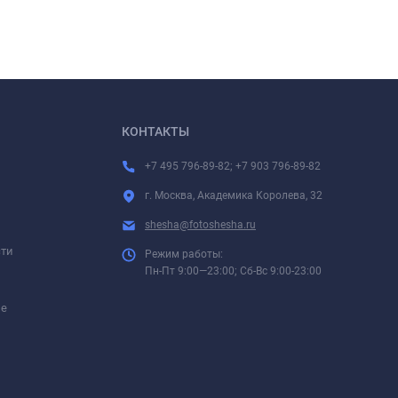
КОНТАКТЫ
+7 495 796-89-82; +7 903 796-89-82
г. Москва, Академика Королева, 32
shesha@fotoshesha.ru
сти
Режим работы:
Пн-Пт 9:00—23:00; Сб-Вс 9:00-23:00
ие