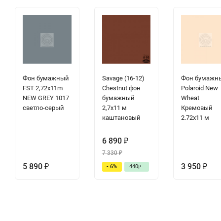
Фон бумажный
Savage (16-12)
Фон бумажн
FST 2,72x11m
Chestnut фон
Polaroid New
NEW GREY 1017
бумажный
Wheat
светло-серый
2,7x11 м
Кремовый
каштановый
2.72x11 м
6 890
₽
7 330
₽
5 890
3 950
- 6%
440
₽
₽
₽