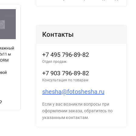
Контакты
умажный
Фон бумажный
Savage (56-12)
П
+7 495 796-89-82
2x11 м
FST 2,72x11m
Fashion gray
ф
TORM
GREY 1005
фон бумажный
Отдел продаж
серый
2,7x11 м
+7 903 796-89-82
вой
модный серый
Консультация по товарам
shesha@fotoshesha.ru
5 890
5 190
1
₽
₽
₽
Если у вас возникли вопросы при
оформлении заказа, обратитесь по
указанным контактам.