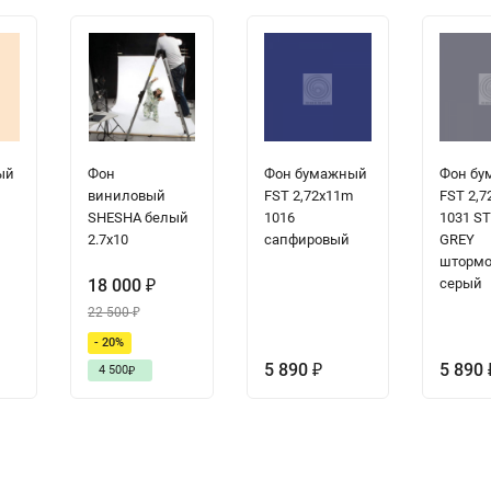
ый
Фон
Фон бумажный
Фон б
виниловый
FST 2,72x11m
FST 2,7
SHESHA белый
1016
1031 S
2.7х10
сапфировый
GREY
штормо
18 000
серый
₽
22 500
₽
- 20%
5 890
5 890
4 500
₽
₽