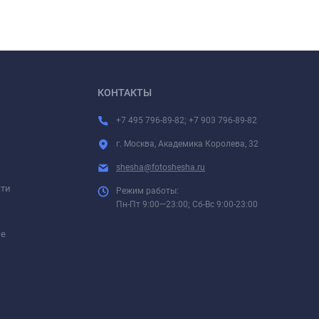
КОНТАКТЫ
+7 495 796-89-82; +7 903 796-89-82
г. Москва, Академика Королева, 32
shesha@fotoshesha.ru
сти
Режим работы:
Пн-Пт 9:00—23:00; Сб-Вс 9:00-23:00
ие