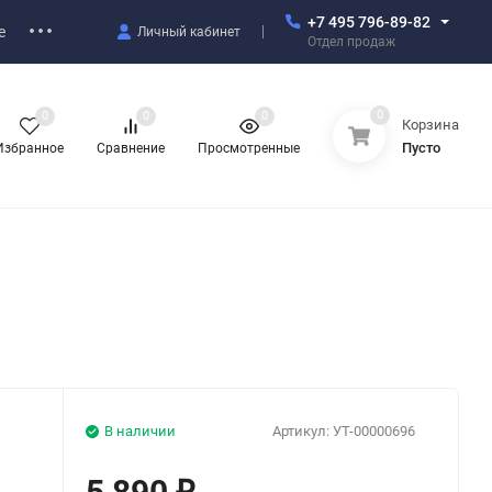
+7 495 796-89-82
е
Личный кабинет
Отдел продаж
0
0
0
0
Корзина
Пусто
Избранное
Сравнение
Просмотренные
В наличии
Артикул:
УТ-00000696