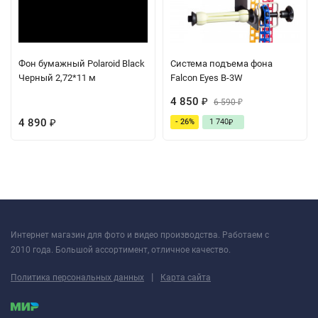
Фон бумажный Polaroid Black
Система подъема фона
Черный 2,72*11 м
Falcon Eyes B-3W
4 850
₽
6 590
₽
4 890
- 26%
1 740
₽
₽
Интернет магазин для фото и видео производства. Работаем с
2010 года. Большой ассортимент, отличное качество.
|
Политика персональных данных
Карта сайта