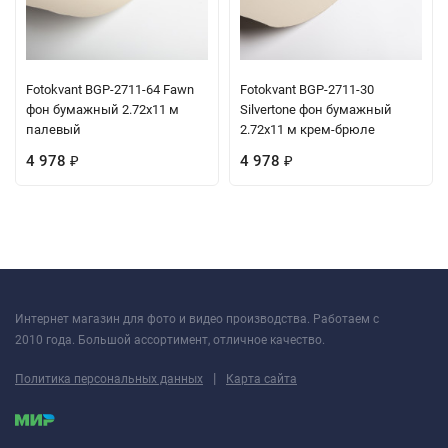
Fotokvant BGP-2711-64 Fawn
Fotokvant BGP-2711-30
фон бумажный 2.72х11 м
Silvertone фон бумажный
палевый
2.72х11 м крем-брюле
4 978
4 978
₽
₽
Интернет магазин для фото и видео производства. Работаем с
2010 года. Большой ассортимент, отличное качество.
|
Политика персональных данных
Карта сайта