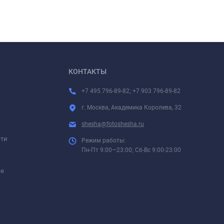
КОНТАКТЫ
+7 495 796-89-82; +7 903 796-89-82
г. Москва, Академика Королева, 32
shesha@fotoshesha.ru
сти
Режим работы:
Пн-Пт 9:00—23:00; Сб-Вс 9:00-23:00
ие