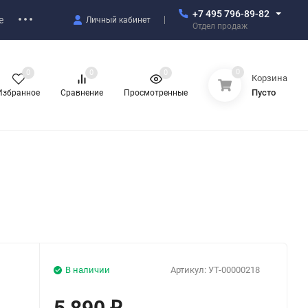
+7 495 796-89-82
е
Личный кабинет
Отдел продаж
0
0
0
0
Корзина
Пусто
Избранное
Сравнение
Просмотренные
В наличии
Артикул:
УТ-00000218