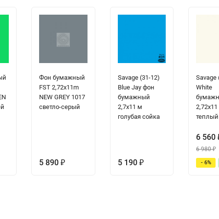
ый
Фон бумажный
Savage (31-12)
Savage 
m
FST 2,72x11m
Blue Jay фон
White
EN
NEW GREY 1017
бумажный
бумажн
ей
светло-серый
2,7x11 м
2,72x11
голубая сойка
теплый
6 560
6 980
₽
5 890
5 190
- 6%
₽
₽