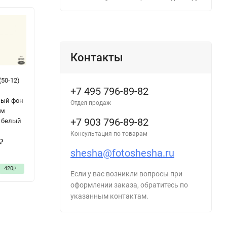
Контакты
(50-12)
Фон бумажный
+7 495 796-89-82
FST 2,72x11m
ый фон
1039 Cream
Отдел продаж
 м
Цвет
+7 903 796-89-82
 белый
шампанского
Консультация по товарам
₽
shesha@fotoshesha.ru
5 890
420
₽
₽
Если у вас возникли вопросы при
оформлении заказа, обратитесь по
указанным контактам.