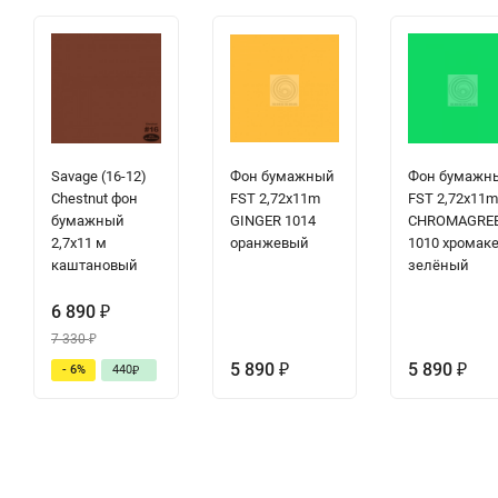
Savage (16-12)
Фон бумажный
Фон бумажн
Chestnut фон
FST 2,72x11m
FST 2,72x11
бумажный
GINGER 1014
CHROMAGRE
2,7x11 м
оранжевый
1010 хромак
каштановый
зелёный
6 890
₽
7 330
₽
5 890
5 890
- 6%
440
₽
₽
₽